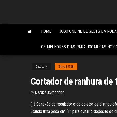
Skip
to
the
content
HOME
JOGO ONLINE DE SLOTS DA ROD
OS MELHORES DIAS PARA JOGAR CASINO O
Category
Slivka15968
Cortador de ranhura de 
By
MARK ZUCKERBERG
(1) Conexão do regulador e do coletor de distribuiç
usando uma peça em “T” para evitar o depósito de d