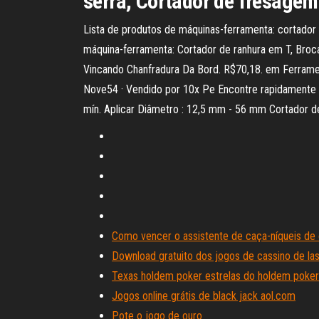
serra, Cortador de fresagem 
Lista de produtos de máquinas-ferramenta: cortador
máquina-ferramenta: Cortador de ranhura em T, Broca
Vincando Chanfradura Da Bord. R$70,18. em Ferra
Nove54 · Vendido por 10x Pe Encontre rapidamente o 
mín. Aplicar Diâmetro : 12,5 mm - 56 mm Cortador 
Como vencer o assistente de caça-níqueis de
Download gratuito dos jogos de cassino de la
Texas holdem poker estrelas do holdem poker 
Jogos online grátis de black jack aol.com
Pote o jogo de ouro