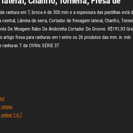
lateral, Chanfro, Torneira, Fresa de
 de ranhura em T, broca é de 300 mm e a espessura das pastilhas está 
 central, Lâmina de serra, Cortador de fresagem lateral, Chanfro, Torn
menta De Moagem Rabo De Andorinha Cortador De Groove. R$191,93 
artigo fresa para ranhuras em t entre os 26 produtos das mm. in. mín. A
de ranhuras T de OVNIs SÉRIE 3T
 oz
s vegas
online 1.4.7