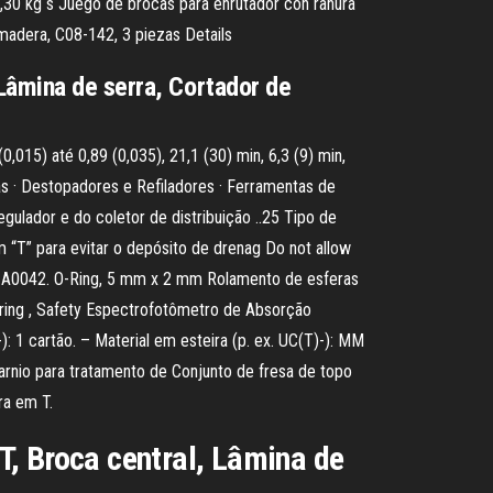
,30 kg s Juego de brocas para enrutador con ranura
 madera, C08-142, 3 piezas Details
Lâmina de serra, Cortador de
015) até 0,89 (0,035), 21,1 (30) min, 6,3 (9) min,
s · Destopadores e Refiladores · Ferramentas de
lador e do coletor de distribuição ..25 Tipo de
“T” para evitar o depósito de drenag Do not allow
115. A0042. O-Ring, 5 mm x 2 mm Rolamento de esferas
ring , Safety Espectrofotômetro de Absorção
: 1 cartão. – Material em esteira (p. ex. UC(T)-): MM
rnio para tratamento de Conjunto de fresa de topo
ra em T.
T, Broca central, Lâmina de