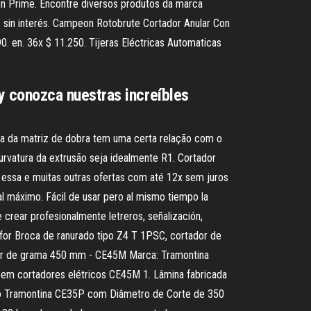
n Prime. Encontre diversos produtos da marca
 sin interés. Campeon Rotobrute Cortador Anular Con
. en. 36x $ 11.250. Tijeras Eléctricas Automaticas
 conozca nuestras increíbles
ra da matriz de dobra tem uma certa relação com o
rvatura da extrusão seja idealmente R1. Cortador
essa e muitas outras ofertas com até 12x sem juros
 máximo. Fácil de usar pero al mismo tiempo la
 crear profesionalmente letreros, señalización,
for Broca de ranurado tipo Z4 T 1PSC, cortador de
ador de grama 450 mm - CE45M Marca: Tramontina
 em cortadores elétricos CE45M 1. Lâmina fabricada
ico Tramontina CE35P com Diâmetro de Corte de 350