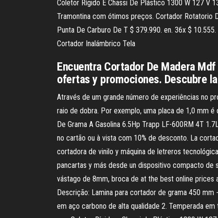
Coletor Rígido E Chassi De Plástico 1300 W 127 V
Tramontina com ótimos preços. Cortador Rotatorio D
Punta De Carburo De T $ 379.990. en. 36x $ 10.555. 
Cortador Inalámbrico Tela
Encuentra Cortador De Madera Mdf 
ofertas y promociones. Descubre la
Através de um grande número de experiências no pr
raio de dobra. Por exemplo, uma placa de 1,0 mm é 
De Grama A Gasolina 6.5Hp Trapp LF-600RM 4T 1.7L 
no cartão ou à vista com 10% de desconto. La corta
cortadora de vinilo y máquina de letreros tecnológic
pancartas y más desde un dispositivo compacto de s
vástago de 8mm, broca de at the best online prices
Descrição: Lamina para cortador de grama 450 mm -
em aço carbono de alta qualidade 2. Temperada em 