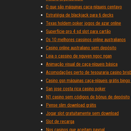
O que são máquinas caça-níqueis centavo
Estratégia de blackjack para 6 decks
Texas holdem poker jogos de azar online
Superfície pro 4 sd slot para cartão
Os 10 melhores cassinos online australianos
Casino online australiano sem depósito
Leia o cassino de nguyen ngoc ngan
Animação visual de caça-níqueis básica
Acomodações perto de tesouraria casino bris
Casino gsn máquinas caça-níqueis grátis bing
San jose costa rica casino poker
N1 casino sem códigos de bônus de depósito
Pense slim download grátis
Jogar slot gratuitamente sem download
Slot de recarga
Nos casinos que aceitam paypal