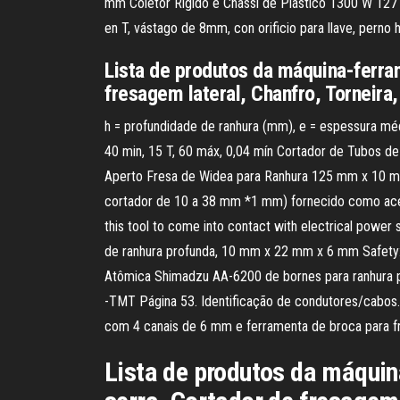
mm Coletor Rígido e Chassi de Plástico 1300 W 127 V
en T, vástago de 8mm, con orificio para llave, perno
Lista de produtos da máquina-ferra
fresagem lateral, Chanfro, Torneira
h = profundidade de ranhura (mm), e = espessura médi
40 min, 15 T, 60 máx, 0,04 mín Cortador de Tubos d
Aperto Fresa de Widea para Ranhura 125 mm x 10 mm 
cortador de 10 a 38 mm *1 mm) fornecido como acess
this tool to come into contact with electrical powe
de ranhura profunda, 10 mm x 22 mm x 6 mm Safety: 
Atômica Shimadzu AA-6200 de bornes para ranhura para
-TMT Página 53. Identificação de condutores/cabos
com 4 canais de 6 mm e ferramenta de broca para fr
Lista de produtos da máquin