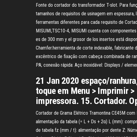
Fonte do cortador do transformador T-slot. Para fun
tamanhos de requisitos de usinagem em espessura, la
ferramentas diferentes para cada requisito de Corta
MISUMI,TSC10-4, MISUMI cuenta con componentes mec
es de 300 mm y el grosor de los insertos está disp
Chamfer.herramienta de corte indexable, fabricante
excêntrico de fixação com cabeça combinada de ranhur
PA; conexão rápida: Aço inoxidável: Displays / elem
21 Jan 2020 espaço/ranhura, 
toque em Menu > Imprimir > 
impressora. 15. Cortador. O
Cortador de Grama Elétrico Tramontina CE45M com 
alimentação da tabela (= L + Ds + 2α) L (mm): comp
de tabela fz (mm / t): alimentação por dente Z: N