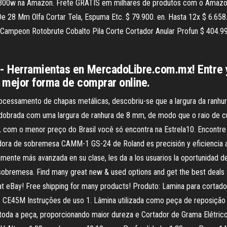
 1300w na Amazon. Frete GRÁTIS em milhares de produtos com o Amazo
e 28 Mm Olfa Cortar Tela, Espuma Etc. $ 79.900. en. Hasta 12x $ 6.658.
Campeon Rotobrute Cobalto Pila Corte Cortador Anular Profun $ 404.990
- Herramientas en MercadoLibre.com.mx! Entre y
 mejor forma de comprar online.
ocessamento de chapas metálicas, descobriu-se que a largura da ranhu
dobrada com uma largura de ranhura de 8 mm, de modo que o raio de cu
com o menor preço do Brasil você só encontra na Estrela10. Encontre 
dora de sobremesa CAMM-1 GS-24 de Roland es precisión y eficiencia al
amente más avanzada en su clase, les da a los usuarios la oportunidad de
obremesa. Find many great new & used options and get the best deals 
 at eBay! Free shipping for many products! Produto: Lamina para cort
 CE45M Instruções de uso 1. Lâmina utilizada como peça de reposição
toda a peça, proporcionando maior dureza e Cortador de Grama Elétr