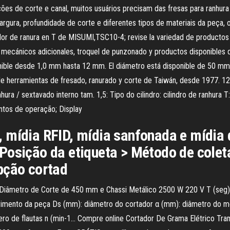
ções de corte e canal, muitos usuários precisam das fresas para ranhu
rgura, profundidade de corte e diferentes tipos de materiais da peça, 
dor de ranura en T de MISUMI,TSC10-4; revise la variedad de productos 
ánicos adicionales, troquel de punzonado y productos disponibles de
onible desde 1,0 mm hasta 12 mm. El diámetro está disponible de 50 m
 de herramientas de fresado, ranurado y corte de Taiwán, desde 1977. 
a / sextavado interno tam. 1,5: Tipo do cilindro: cilindro de ranhura T:
entos de operação; Display
mídia RFID, mídia sanfonada e mídia de 
Posição da etiqueta > Método de colet
pção cortad
Diâmetro de Corte de 450 mm e Chassi Metálico 2500 W 220 V T (seg):
rimento da peça Ds (mm): diâmetro do cortador α (mm): diâmetro do m
úmero de flautas n (min-1… Compre online Cortador De Grama Elétrico