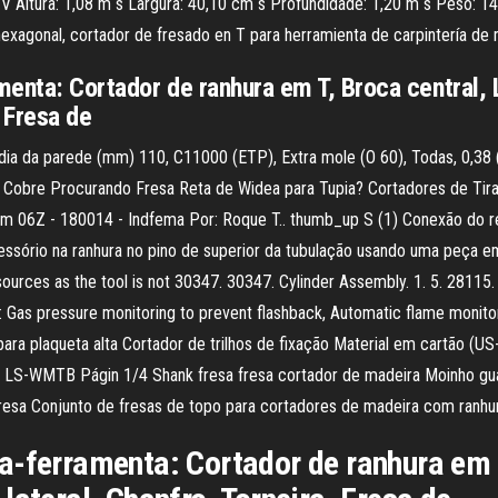
 Altura: 1,08 m s Largura: 40,10 cm s Profundidade: 1,20 m s Peso: 14
 hexagonal, cortador de fresado en T para herramienta de carpintería de
menta: Cortador de ranhura em T, Broca central, 
, Fresa de
a da parede (mm) 110, C11000 (ETP), Extra mole (O 60), Todas, 0,38 (0,
e Cobre Procurando Fresa Reta de Widea para Tupia? Cortadores de Tira
06Z - 180014 - Indfema Por: Roque T.. thumb_up S (1) Conexão do regu
ório na ranhura no pino de superior da tubulação usando uma peça em 
r sources as the tool is not 30347. 30347. Cylinder Assembly. 1. 5. 28
Gas pressure monitoring to prevent flashback, Automatic flame monito
 plaqueta alta Cortador de trilhos de fixação Material em cartão (US-)
. LS-WMTB Págin 1/4 Shank fresa fresa cortador de madeira Moinho gua
esa Conjunto de fresas de topo para cortadores de madeira com ranhu
a-ferramenta: Cortador de ranhura em 