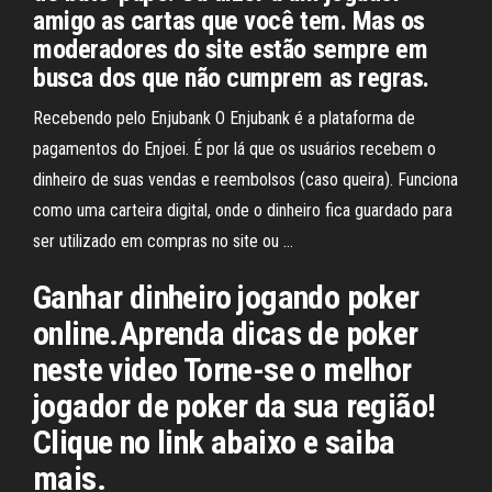
amigo as cartas que você tem. Mas os
moderadores do site estão sempre em
busca dos que não cumprem as regras.
Recebendo pelo Enjubank O Enjubank é a plataforma de
pagamentos do Enjoei. É por lá que os usuários recebem o
dinheiro de suas vendas e reembolsos (caso queira). Funciona
como uma carteira digital, onde o dinheiro fica guardado para
ser utilizado em compras no site ou …
Ganhar dinheiro jogando poker
online.Aprenda dicas de poker
neste video Torne-se o melhor
jogador de poker da sua região!
Clique no link abaixo e saiba
mais.