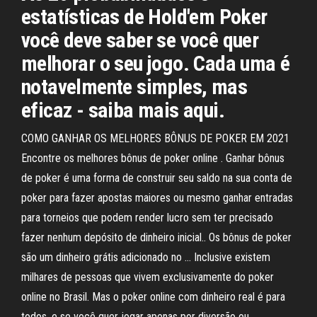
estatísticas de Hold'em Poker
você deve saber se você quer
melhorar o seu jogo. Cada uma é
notavelmente simples, mas
eficaz - saiba mais aqui.
COMO GANHAR OS MELHORES BÔNUS DE POKER EM 2021
Encontre os melhores bônus de poker online . Ganhar bônus
de poker é uma forma de construir seu saldo na sua conta de
poker para fazer apostas maiores ou mesmo ganhar entradas
para torneios que podem render lucro sem ter precisado
fazer nenhum depósito de dinheiro inicial.. Os bônus de poker
são um dinheiro grátis adicionado no … Inclusive existem
milhares de pessoas que vivem exclusivamente do poker
online no Brasil. Mas o poker online com dinheiro real é para
todos, e se você quer jogar apenas por diversão ou