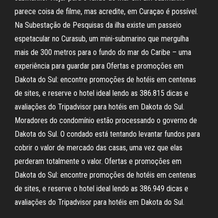
parece coisa de filme, mas acredite, em Curaçao é possível.
Na Subestação de Pesquisas da ilha existe um passeio
espetacular no Curasub, um mini-submarino que mergulha
mais de 300 metros para o fundo do mar do Caribe – uma
experiência para guardar para Ofertas e promoções em
Dakota do Sul: encontre promoções de hotéis em centenas
de sites, e reserve o hotel ideal lendo as 386.815 dicas e
avaliações do Tripadvisor para hotéis em Dakota do Sul.
Moradores do condomínio estão processando o governo de
Dakota do Sul. O condado está tentando levantar fundos para
cobrir o valor de mercado das casas, uma vez que elas
perderam totalmente o valor. Ofertas e promoções em
Dakota do Sul: encontre promoções de hotéis em centenas
de sites, e reserve o hotel ideal lendo as 386.949 dicas e
avaliações do Tripadvisor para hotéis em Dakota do Sul.