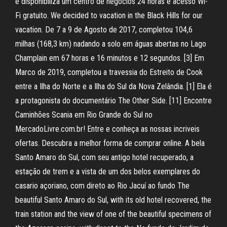
e disponibiliza um centro de negócios 24 horas e acesso Wi-
Fi gratuito. We decided to vacation in the Black Hills for our
vacation. De 7 a 9 de Agosto de 2017, completou 104,6
milhas (168,3 km) nadando a solo em águas abertas no Lago
Champlain em 67 horas e 16 minutos e 12 segundos. [3] Em
Marco de 2019, completou a travessia do Estreito de Cook
entre a Ilha do Norte e a Ilha do Sul da Nova Zelândia. [1] Ela é
a protagonista do documentário The Other Side. [11] Encontre
Caminhões Scania em Rio Grande do Sul no
MercadoLivre.com.br! Entre e conheça as nossas incriveis
ofertas. Descubra a melhor forma de comprar online. A bela
Santo Amaro do Sul, com seu antigo hotel recuperado, a
estação de trem e a vista de um dos belos exemplares do
casario açoriano, com direto ao Rio Jacuí ao fundo The
beautiful Santo Amaro do Sul, with its old hotel recovered, the
train station and the view of one of the beautiful specimens of