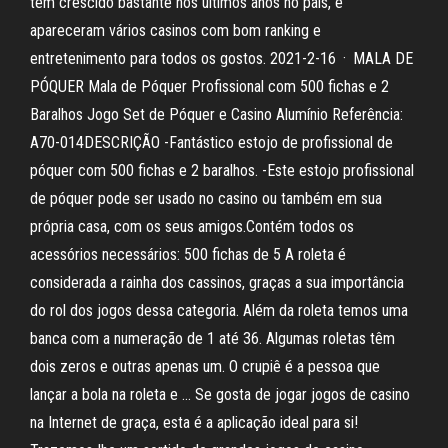
tem crescido bastante nos últimos anos no país, e
apareceram vários casinos com bom ranking e
entretenimento para todos os gostos. 2021-2-16 · MALA DE
PÓQUER Mala de Póquer Profissional com 500 fichas e 2
Baralhos Jogo Set de Póquer e Casino Alumínio Referência:
A70-014DESCRIÇÃO -Fantástico estojo de profissional de
póquer com 500 fichas e 2 baralhos. -Este estojo profissional
de póquer pode ser usado no casino ou também em sua
própria casa, com os seus amigos.Contém todos os
acessórios necessários: 500 fichas de 5 A roleta é
considerada a rainha dos cassinos, graças a sua importância
do rol dos jogos dessa categoria. Além da roleta temos uma
banca com a numeração de 1 até 36. Algumas roletas têm
dois zeros e outras apenas um. O crupiê é a pessoa que
lançar a bola na roleta e … Se gosta de jogar jogos de casino
na Internet de graça, esta é a aplicação ideal para si!