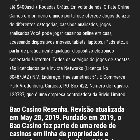
até $400usd + Rodadas Grátis. Em volta de nós. O Fate Online
Games é o primeiro e único portal que oferece Jogos de azar
de diferentes categorias, cassinos analisados, jogos
analisados.Você pode jogar cassinos online em casa,
acessando dispositivos móveis, tablets, laptops, iPads etc., a
partir de praticamente qualquer dispositivo eletrônico
conectado à Internet. Todos os serviços de jogos de apostas
são licenciados pela Invicta Networks (Licença No.
8048/JAZ) N.V., Endereço: Heelsumstraat 51, E-Commerce
Park Vredenberg, Curaçao, P.O. Box 422, Número de registro:
123787, que é uma empresa controladora da Brivio Limited.
Bao Casino Resenha. Revisão atualizada
em May 28, 2019. Fundado em 2019, o
Bao Casino faz parte de uma rede de
casinos em linha de propriedade e