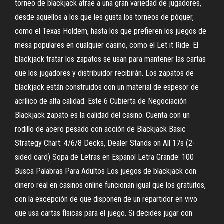
torneo de blackjack atrae a una gran variedad de jugadores,
desde aquellos a los que les gusta los torneos de póquer,
como el Texas Holdem, hasta los que prefieren los juegos de
mesa populares en cualquier casino, como el Let it Ride. El
blackjack tratar los zapatos se usan para mantener las cartas
que los jugadores y distribuidor recibirán. Los zapatos de
blackjack están construidos con un material de espesor de
acrílico de alta calidad. Este 6 Cubierta de Negociación
Blackjack zapato es la calidad del casino. Cuenta con un
rodillo de acero pesado con acción de Blackjack Basic
Strategy Chart: 4/6/8 Decks, Dealer Stands on All 17s (2-
sided card) Sopa de Letras en Espanol Letra Grande: 100
Busca Palabras Para Adultos Los juegos de blackjack con
dinero real en casinos online funcionan igual que los gratuitos,
con la excepción de que disponen de un repartidor en vivo
que usa cartas físicas para el juego. Si decides jugar con