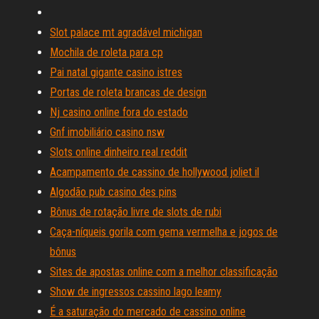
Slot palace mt agradável michigan
Mochila de roleta para cp
Pai natal gigante casino istres
Portas de roleta brancas de design
Nj casino online fora do estado
Gnf imobiliário casino nsw
Slots online dinheiro real reddit
Acampamento de cassino de hollywood joliet il
Algodão pub casino des pins
Bônus de rotação livre de slots de rubi
Caça-níqueis gorila com gema vermelha e jogos de
bônus
Sites de apostas online com a melhor classificação
Show de ingressos cassino lago leamy
É a saturação do mercado de cassino online