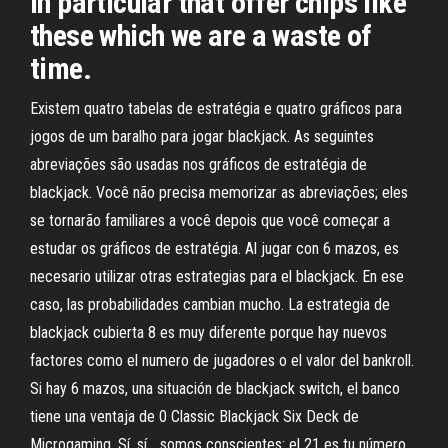
in particular that offer chips like
these which we are a waste of
time.
Existem quatro tabelas de estratégia e quatro gráficos para
jogos de um baralho para jogar blackjack. As seguintes
abreviações são usadas nos gráficos de estratégia de
blackjack. Você não precisa memorizar as abreviações; eles
se tornarão familiares a você depois que você começar a
estudar os gráficos de estratégia. Al jugar con 6 mazos, es
necesario utilizar otras estrategias para el blackjack. En ese
caso, las probabilidades cambian mucho. La estrategia de
blackjack cubierta 8 es muy diferente porque hay nuevos
factores como el numero de jugadores o el valor del bankroll.
Si hay 6 mazos, una situación de blackjack switch, el banco
tiene una ventaja de 0 Classic Blackjack Six Deck de
Microgaming. Sí, sí… somos conscientes: el 21 es tu número.