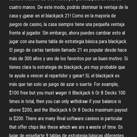
cuatro manos. De este modo, podrás disminuir la ventaja de la
casa y ¡ganar en el blackjack 21! Como en la mayoría de
juegos de casino, la casa siempre tiene una pequeña ventaja
frente al jugador. Sin embargo, ahora puedes cambiar esto al
jugar con una buena tabla de estrategia básica para blackjack.
El juego de cartas también llamado 21 es popular desde hace
más de 300 años y uno de los favoritos por un buen motivo. Si
tienes clara tu estrategia de blackjack, ¡es muy probable que
te ayude a vencer al repartidor y ganar! Sí, el blackjack es
más que tan solo un juego de azar o suerte. For example,
$100 free but you must wager it Blackjack 6 Or 8 Decks 100
times in total, then you can only withdraw if your balance is
above $200, and the Blackjack 6 Or 8 Decks maximum payout
is $200. There are many Rival software casinos in particular
that offer chips like these which we are a waste of time. En
lugar de enseñarte 9 tablas de estrategia básicas diferentes