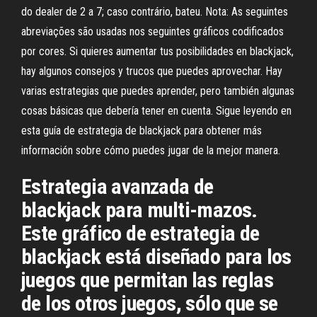
do dealer de 2 a 7; caso contrário, bateu. Nota: As seguintes
abreviações são usadas nos seguintes gráficos codificados
por cores. Si quieres aumentar tus posibilidades en blackjack,
hay algunos consejos y trucos que puedes aprovechar. Hay
varias estrategias que puedes aprender, pero también algunas
cosas básicas que debería tener en cuenta. Sigue leyendo en
esta guía de estrategia de blackjack para obtener más
información sobre cómo puedes jugar de la mejor manera.
Estrategia avanzada de
blackjack para multi-mazos.
Este gráfico de estrategia de
blackjack está diseñado para los
juegos que permitan las reglas
de los otros juegos, sólo que se