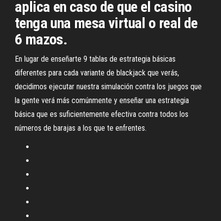
aplica en caso de que el casino
tenga una mesa virtual o real de
6 mazos.
En lugar de enseñarte 9 tablas de estrategia básicas
diferentes para cada variante de blackjack que verás,
decidimos ejecutar nuestra simulación contra los juegos que
la gente verá más comúnmente y enseñar una estrategia
básica que es suficientemente efectiva contra todos los
números de barajas a los que te enfrentes.