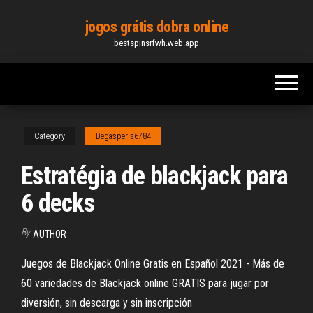
Skip
jogos grátis dobra online
to
bestspinsrfwh.web.app
the
content
Category
Degasperis6784
Estratégia de blackjack para
6 decks
By
AUTHOR
Juegos de Blackjack Online Gratis en Español 2021 - Más de
60 variedades de Blackjack online GRATIS para jugar por
diversión, sin descarga y sin inscripción